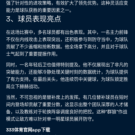
强了针对性的进攻策略，有效扩大了领先优势。这种灵活应变
能力是球队获胜的重要因素之一。
3、球员表现亮点
在这场比赛中，多名球员都有出色表现。其中，一名主力前锋
不仅在内线攻击上表现突出，还积极参与到防守当中，为球队
贡献了不少盖帽和抢断数据。他全场拿下高分，并且对于球队
士气起到了重要提振作用。
同时，一名年轻后卫也值得特别提及。他不仅展现出了非凡的
突破能力，还能够冷静处理关键时刻的数据统计，为球队提供
了有力支持。在最后关头，他连续罚中关键球，为球队锁定胜
局立下赫赫战功。
当然，不可忽视的是替补席上的发挥。有几位替补球员在短时
间内登场却贡献了重要分数，这显示出整个团队深厚的人才储
备，以及教练对于轮换阵容调度良好的把控。这种“群狼”作战
模式让敌方难以针对单一明星球员展开防守。
333体育官网app下载