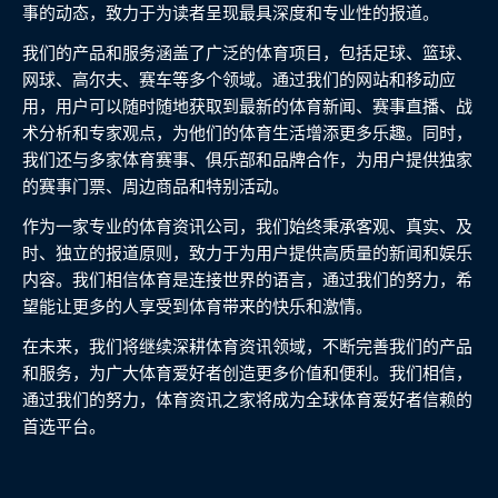
事的动态，致力于为读者呈现最具深度和专业性的报道。
我们的产品和服务涵盖了广泛的体育项目，包括足球、篮球、
网球、高尔夫、赛车等多个领域。通过我们的网站和移动应
用，用户可以随时随地获取到最新的体育新闻、赛事直播、战
术分析和专家观点，为他们的体育生活增添更多乐趣。同时，
我们还与多家体育赛事、俱乐部和品牌合作，为用户提供独家
的赛事门票、周边商品和特别活动。
作为一家专业的体育资讯公司，我们始终秉承客观、真实、及
时、独立的报道原则，致力于为用户提供高质量的新闻和娱乐
内容。我们相信体育是连接世界的语言，通过我们的努力，希
望能让更多的人享受到体育带来的快乐和激情。
在未来，我们将继续深耕体育资讯领域，不断完善我们的产品
和服务，为广大体育爱好者创造更多价值和便利。我们相信，
通过我们的努力，体育资讯之家将成为全球体育爱好者信赖的
首选平台。