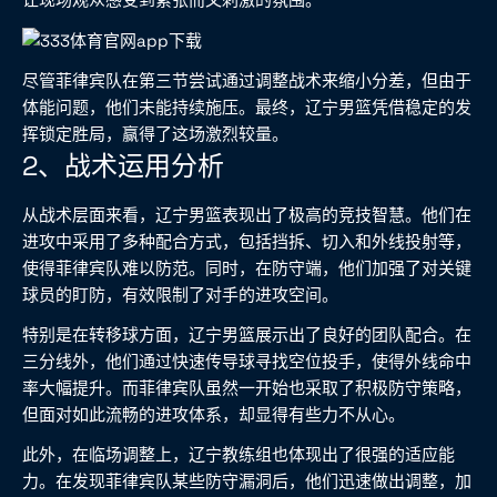
尽管菲律宾队在第三节尝试通过调整战术来缩小分差，但由于
体能问题，他们未能持续施压。最终，辽宁男篮凭借稳定的发
挥锁定胜局，赢得了这场激烈较量。
2、战术运用分析
从战术层面来看，辽宁男篮表现出了极高的竞技智慧。他们在
进攻中采用了多种配合方式，包括挡拆、切入和外线投射等，
使得菲律宾队难以防范。同时，在防守端，他们加强了对关键
球员的盯防，有效限制了对手的进攻空间。
特别是在转移球方面，辽宁男篮展示出了良好的团队配合。在
三分线外，他们通过快速传导球寻找空位投手，使得外线命中
率大幅提升。而菲律宾队虽然一开始也采取了积极防守策略，
但面对如此流畅的进攻体系，却显得有些力不从心。
此外，在临场调整上，辽宁教练组也体现出了很强的适应能
力。在发现菲律宾队某些防守漏洞后，他们迅速做出调整，加