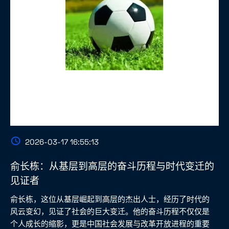
2026-03-17 16:55:13
俞长栋：从基层到高层的奋斗历程与时代变迁的
见证者
俞长栋，这位从基层崛起到高层的杰出人士，经历了时代的
风云变幻，见证了社会的巨大变迁。他的奋斗历程不仅仅是
个人成长的缩影，更是中国社会发展与改革开放进程的重要