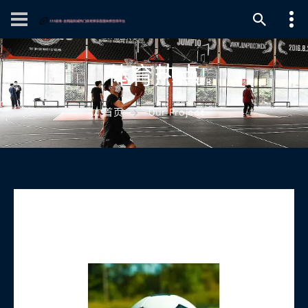
体育热点
首页
Our Project