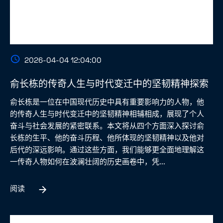
2026-04-04 12:04:00
俞长栋的传奇人生与时代变迁中的坚韧精神探索
俞长栋是一位在中国现代历史中具有重要影响力的人物，他
的传奇人生与时代变迁中的坚韧精神相辅相成，展现了个人
奋斗与社会发展的紧密联系。本文将从四个方面深入探讨俞
长栋的生平、他的奋斗历程、他所体现的坚韧精神以及他对
后代的深远影响。通过这些方面，我们能够更全面地理解这
一传奇人物如何在波澜壮阔的历史画卷中，凭...
阅读