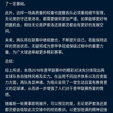
了一定基础。
此外，这样一场高质量的较量也提醒各队必须重视细节管理，
无论是防守还是进攻，都需要做到更加严谨。如果能够更好地
把握机会，相信无论是萨索洛还是都灵都会有更好的发展空
间。
未来，两队将在联赛中继续磨合，不断提升自己。若能保持这
样的竞技状态，无疑将成为意甲争冠或保级过程中的重要力
量，为广大球迷奉献更多精彩赛事。
总结：
综上所述，本场2018年意甲联赛中的精彩对决充分体现出两
支球队各自独特风格及实力。在运用不同战术体系以及应变能
力方面，两队各显神通，为观众呈现了一堂生动且富有教育意
义的足球课，从而进一步增强了人们对于意甲联赛热爱的情
感。
随着新一轮赛事即将展开，可以预见的是，无论是萨索洛还是
都灵都会吸取此次交锋中的经验教训，以更加饱满的精神迎接