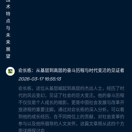
俞长栋：从基层到高层的奋斗历程与时代变迁的见证者
2026-03-17 16:55:13
俞长栋，这位从基层崛起到高层的杰出人士，经历了时
代的风云变幻，见证了社会的巨大变迁。他的奋斗历程
不仅仅是个人成长的缩影，更是中国社会发展与改革开
放进程的重要注脚。通过对俞长栋的深入分析，可以看
到他的成长经历、在不同岗位上的贡献、对社会变革的
参与以及他所倡导的人文关怀。这篇文章将从这四个方
面详细探讨俞...