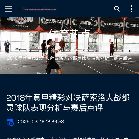
体育热点
首页
体育热点
2018年意甲精彩对决萨索洛大战都灵球队表现分析与赛后点评
2018年意甲精彩对决萨索洛大战都
灵球队表现分析与赛后点评
2026-03-16 13:36:58